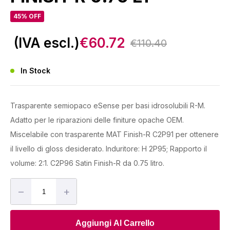
45% OFF
Il
Il
(IVA escl.)
€
60.72
€
110.40
prezzo
prezzo
In Stock
originale
attuale
era:
è:
€110.40.
€60.72.
Trasparente semiopaco eSense per basi idrosolubili R-M.
Adatto per le riparazioni delle finiture opache OEM.
Miscelabile con trasparente MAT Finish-R C2P91 per ottenere
il livello di gloss desiderato. Induritore: H 2P95; Rapporto il
volume: 2:1. C2P96 Satin Finish-R da 0.75 litro.
RM
–
+
C2P96
SATIN
Aggiungi Al Carrello